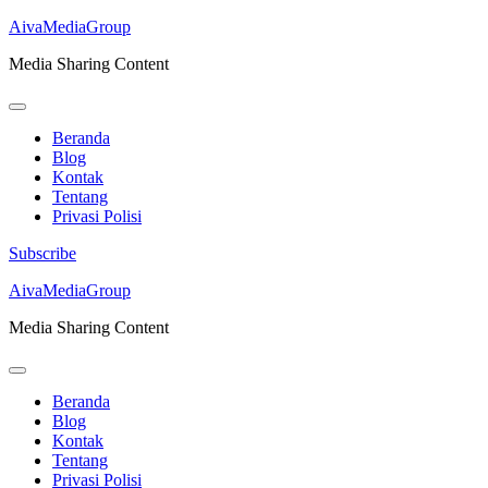
AivaMediaGroup
Media Sharing Content
Beranda
Blog
Kontak
Tentang
Privasi Polisi
Subscribe
Lompat
AivaMediaGroup
ke
Media Sharing Content
konten
(Tekan
Enter)
Beranda
Blog
Kontak
Tentang
Privasi Polisi