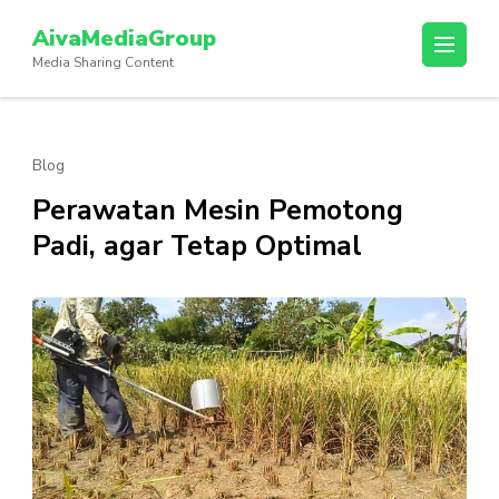
Lompat
AivaMediaGroup
ke
Media Sharing Content
konten
(Tekan
Enter)
Blog
Perawatan Mesin Pemotong
Padi, agar Tetap Optimal