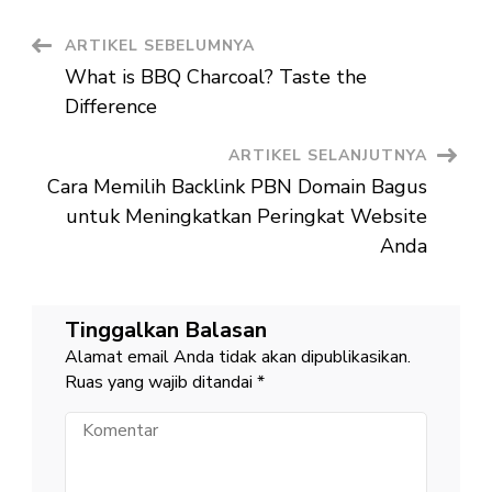
agar
Tetap
Optimal
Navigasi
ARTIKEL SEBELUMNYA
What is BBQ Charcoal? Taste the
Artikel
Difference
ARTIKEL SELANJUTNYA
Cara Memilih Backlink PBN Domain Bagus
untuk Meningkatkan Peringkat Website
Anda
Tinggalkan Balasan
Alamat email Anda tidak akan dipublikasikan.
Ruas yang wajib ditandai
*
Komentar