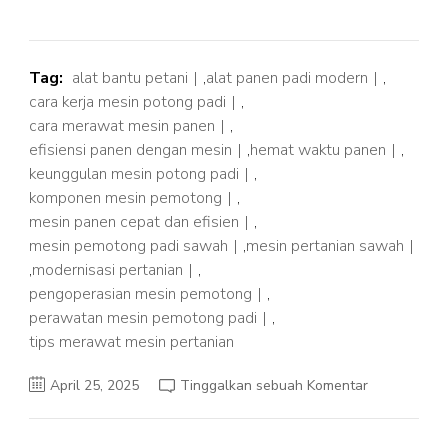
Tag:
alat bantu petani
,
alat panen padi modern
,
cara kerja mesin potong padi
,
cara merawat mesin panen
,
efisiensi panen dengan mesin
,
hemat waktu panen
,
keunggulan mesin potong padi
,
komponen mesin pemotong
,
mesin panen cepat dan efisien
,
mesin pemotong padi sawah
,
mesin pertanian sawah
,
modernisasi pertanian
,
pengoperasian mesin pemotong
,
perawatan mesin pemotong padi
,
tips merawat mesin pertanian
pada
April 25, 2025
Tinggalkan sebuah Komentar
Perawatan
Mesin
Pemotong
Padi,