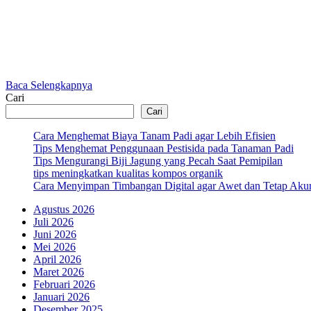
Baca Selengkapnya
Cari
Cari
Cara Menghemat Biaya Tanam Padi agar Lebih Efisien
Tips Menghemat Penggunaan Pestisida pada Tanaman Padi
Tips Mengurangi Biji Jagung yang Pecah Saat Pemipilan
tips meningkatkan kualitas kompos organik
Cara Menyimpan Timbangan Digital agar Awet dan Tetap Akur
Agustus 2026
Juli 2026
Juni 2026
Mei 2026
April 2026
Maret 2026
Februari 2026
Januari 2026
Desember 2025