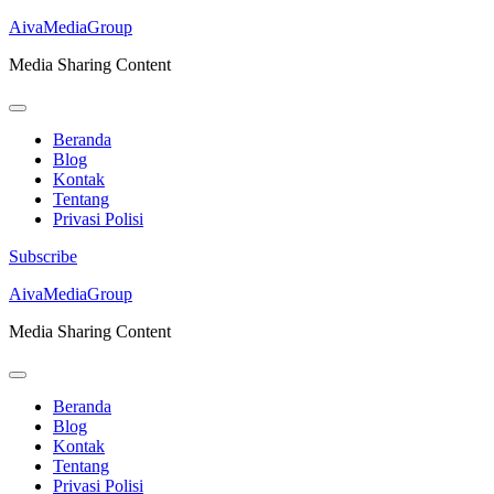
AivaMediaGroup
Media Sharing Content
Beranda
Blog
Kontak
Tentang
Privasi Polisi
Subscribe
Lompat
AivaMediaGroup
ke
Media Sharing Content
konten
(Tekan
Enter)
Beranda
Blog
Kontak
Tentang
Privasi Polisi