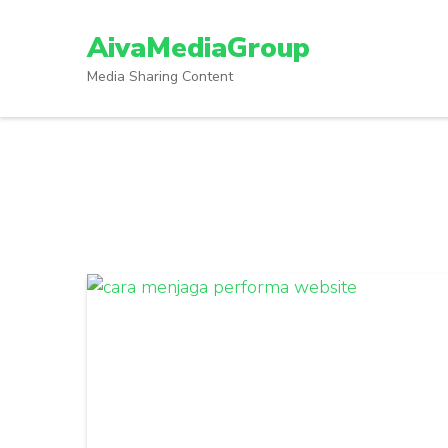
Lompat
ke
AivaMediaGroup
konten
Media Sharing Content
(Tekan
Enter)