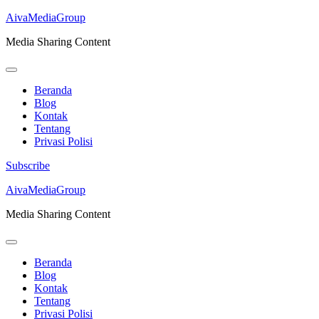
AivaMediaGroup
Media Sharing Content
Beranda
Blog
Kontak
Tentang
Privasi Polisi
Subscribe
Lompat
AivaMediaGroup
ke
Media Sharing Content
konten
(Tekan
Enter)
Beranda
Blog
Kontak
Tentang
Privasi Polisi