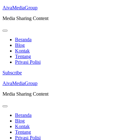
AivaMediaGroup
Media Sharing Content
Beranda
Blog
Kontak
Tentang
Privasi Polisi
Subscribe
Lompat
AivaMediaGroup
ke
Media Sharing Content
konten
(Tekan
Enter)
Beranda
Blog
Kontak
Tentang
Privasi Polisi