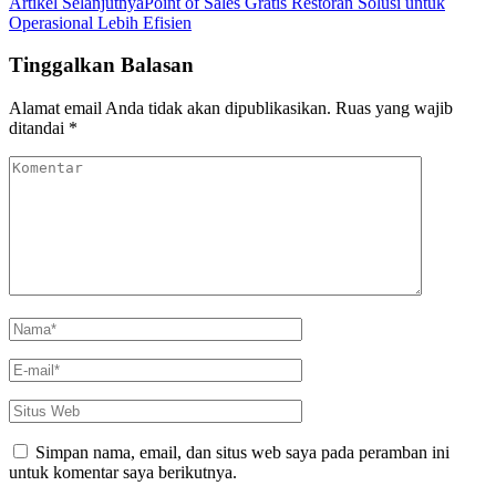
Vakum
Artikel Selanjutnya
Point of Sales Gratis Restoran Solusi untuk
Makanan:
Operasional Lebih Efisien
Teknologi
Pengolahan
Tinggalkan Balasan
Alamat email Anda tidak akan dipublikasikan.
Ruas yang wajib
ditandai
*
Komentar
Nama
*
E-
mail
*
Situs
Web
Simpan nama, email, dan situs web saya pada peramban ini
untuk komentar saya berikutnya.