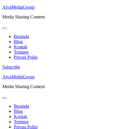
AivaMediaGroup
Media Sharing Content
Beranda
Blog
Kontak
Tentang
Privasi Polisi
Subscribe
Lompat
AivaMediaGroup
ke
Media Sharing Content
konten
(Tekan
Enter)
Beranda
Blog
Kontak
Tentang
Privasi Polisi