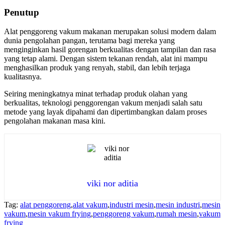
Penutup
Alat penggoreng vakum makanan merupakan solusi modern dalam
dunia pengolahan pangan, terutama bagi mereka yang
menginginkan hasil gorengan berkualitas dengan tampilan dan rasa
yang tetap alami. Dengan sistem tekanan rendah, alat ini mampu
menghasilkan produk yang renyah, stabil, dan lebih terjaga
kualitasnya.
Seiring meningkatnya minat terhadap produk olahan yang
berkualitas, teknologi penggorengan vakum menjadi salah satu
metode yang layak dipahami dan dipertimbangkan dalam proses
pengolahan makanan masa kini.
viki nor aditia
Tag:
alat penggoreng
,
alat vakum
,
industri mesin
,
mesin industri
,
mesin
vakum
,
mesin vakum frying
,
penggoreng vakum
,
rumah mesin
,
vakum
frying