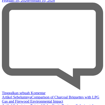
Februari 10, 2026
Februari 10, 2026
pada
Tinggalkan sebuah Komentar
Navigasi
Alat
Artikel Sebelumnya
Comparison of Charcoal Briquettes with LPG
Penggoreng
Gas and Firewood Environmental Impact
Artikel