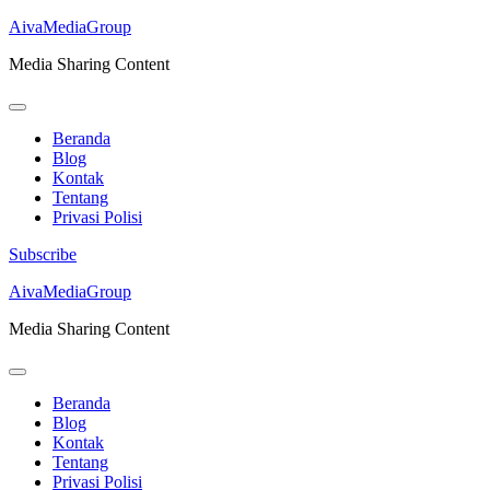
AivaMediaGroup
Media Sharing Content
Beranda
Blog
Kontak
Tentang
Privasi Polisi
Subscribe
Lompat
AivaMediaGroup
ke
Media Sharing Content
konten
(Tekan
Enter)
Beranda
Blog
Kontak
Tentang
Privasi Polisi