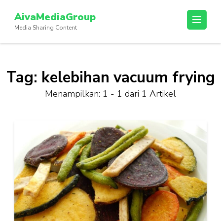
Lompat
AivaMediaGroup
ke
Media Sharing Content
konten
(Tekan
Enter)
Tag:
kelebihan vacuum frying
Menampilkan: 1 - 1 dari 1 Artikel