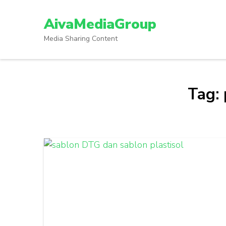
Lompat
ke
AivaMediaGroup
konten
Media Sharing Content
(Tekan
Enter)
Tag: