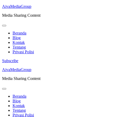
AivaMediaGroup
Media Sharing Content
Beranda
Blog
Kontak
Tentang
Privasi Polisi
Subscribe
Lompat
AivaMediaGroup
ke
Media Sharing Content
konten
(Tekan
Enter)
Beranda
Blog
Kontak
Tentang
Privasi Polisi