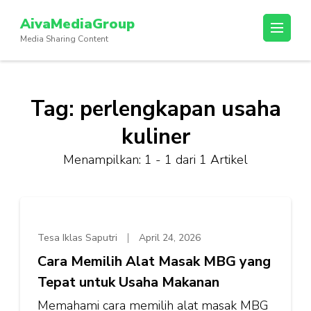
Lompat
AivaMediaGroup
ke
Media Sharing Content
konten
(Tekan
Enter)
Tag:
perlengkapan usaha
kuliner
Menampilkan: 1 - 1 dari 1 Artikel
Tesa Iklas Saputri
April 24, 2026
Cara Memilih Alat Masak MBG yang
Tepat untuk Usaha Makanan
Memahami cara memilih alat masak MBG