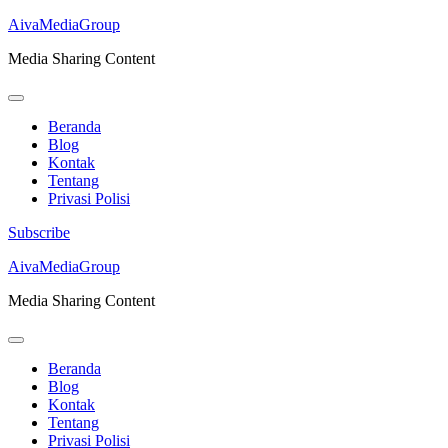
AivaMediaGroup
Media Sharing Content
Beranda
Blog
Kontak
Tentang
Privasi Polisi
Subscribe
Lompat
AivaMediaGroup
ke
Media Sharing Content
konten
(Tekan
Enter)
Beranda
Blog
Kontak
Tentang
Privasi Polisi