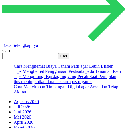
Baca Selengkapnya
Cari
Cari
Cara Menghemat Biaya Tanam Padi agar Lebih Efisien
Tips Menghemat Penggunaan Pestisida pada Tanaman Padi
Tips Mengurangi Biji Jagung yang Pecah Saat Pemipilan
tips meningkatkan kualitas kompos organik
Cara Menyimpan Timbangan Digital agar Awet dan Tetap
Akurat
Agustus 2026
Juli 2026
Juni 2026
Mei 2026
April 2026
Maret 2026