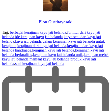
Elon Gustitayasaki
Tag:
berbagai kerajinan kayu jati belanda
,
furnitur dari kayu jati
belanda
,
ide kerajinan kayu jati belanda
,
karya seni dari kayu jati
belanda
,
kayu jati belanda dalam kerajinan
,
kayu jati belanda untuk
kerajinan
,
kerajinan dari kayu jati belanda
,
kerajinan dari kayu jati
belanda handmade
,
kerajinan kayu jati belanda
,
kerajinan kayu jati
belanda berkualitas
,
kerajinan kayu jati belanda unik
,
kerajinan mebel
kayu jati belanda
,
manfaat kayu jati belanda
,
produk kayu jati
belanda
,
seni kerajinan kayu jati belanda