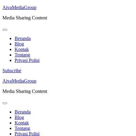
AivaMediaGroup
Media Sharing Content
Beranda
Blog
Kontak
Tentang
Privasi Polisi
Subscribe
Lompat
AivaMediaGroup
ke
Media Sharing Content
konten
(Tekan
Enter)
Beranda
Blog
Kontak
Tentang
Privasi Polisi