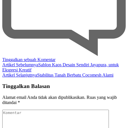
pada
Tinggalkan sebuah Komentar
Navigasi
Berbagai
Artikel Sebelumnya
Sablon Kaos Desain Sendiri Jayapura, untuk
Kerajinan
Ekspresi Kreatif
Artikel
Cantik
Artikel Selanjutnya
Stabilitas Tanah Berbatu Cocomesh Alami
dari
Kayu
Tinggalkan Balasan
Jati
Belanda
Alamat email Anda tidak akan dipublikasikan.
Ruas yang wajib
ditandai
*
Komentar