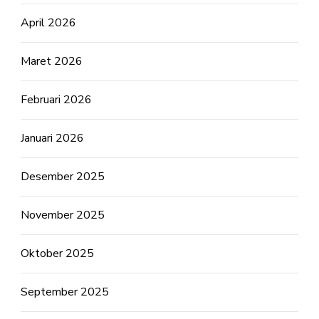
April 2026
Maret 2026
Februari 2026
Januari 2026
Desember 2025
November 2025
Oktober 2025
September 2025