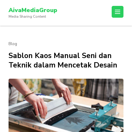
Lompat
AivaMediaGroup
ke
Media Sharing Content
konten
(Tekan
Enter)
Blog
Sablon Kaos Manual Seni dan
Teknik dalam Mencetak Desain