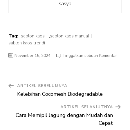
sasya
Tag:
sablon kaos
,
sablon kaos manual
,
sablon kaos trendi
pada
November 15, 2024
Tinggalkan sebuah Komentar
Sablon
Kaos
Manua
Seni
dan
Teknik
dalam
Navigasi
ARTIKEL SEBELUMNYA
Mence
Desain
Kelebihan Cocomesh Biodegradable
Artikel
ARTIKEL SELANJUTNYA
Cara Memipil Jagung dengan Mudah dan
Cepat