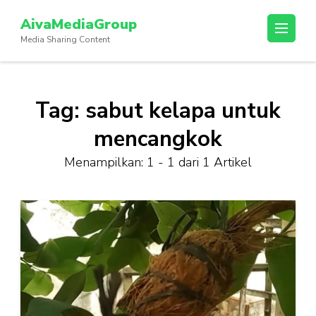
Lompat
AivaMediaGroup
ke
Media Sharing Content
konten
(Tekan
Enter)
Tag:
sabut kelapa untuk
mencangkok
Menampilkan: 1 - 1 dari 1 Artikel