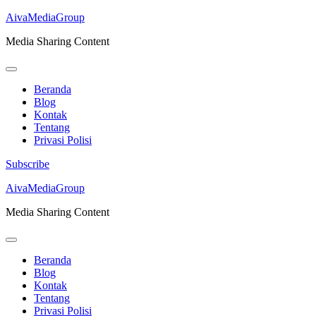
AivaMediaGroup
Media Sharing Content
Beranda
Blog
Kontak
Tentang
Privasi Polisi
Subscribe
Lompat
AivaMediaGroup
ke
Media Sharing Content
konten
(Tekan
Enter)
Beranda
Blog
Kontak
Tentang
Privasi Polisi