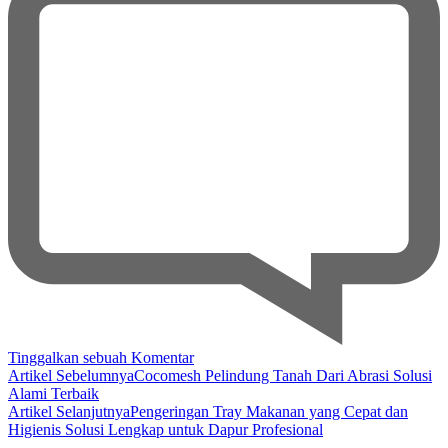
pada
Tinggalkan sebuah Komentar
Navigasi
Jaring
Artikel Sebelumnya
Cocomesh Pelindung Tanah Dari Abrasi Solusi
Sabut
Alami Terbaik
Artikel
Kelapa
Artikel Selanjutnya
Pengeringan Tray Makanan yang Cepat dan
Alternatif
Higienis Solusi Lengkap untuk Dapur Profesional
Geotextile