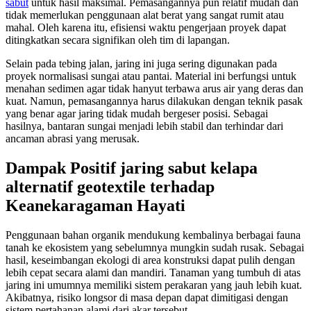
sabut
untuk hasil maksimal. Pemasangannya pun relatif mudah dan
tidak memerlukan penggunaan alat berat yang sangat rumit atau
mahal. Oleh karena itu, efisiensi waktu pengerjaan proyek dapat
ditingkatkan secara signifikan oleh tim di lapangan.
Selain pada tebing jalan, jaring ini juga sering digunakan pada
proyek normalisasi sungai atau pantai. Material ini berfungsi untuk
menahan sedimen agar tidak hanyut terbawa arus air yang deras dan
kuat. Namun, pemasangannya harus dilakukan dengan teknik pasak
yang benar agar jaring tidak mudah bergeser posisi. Sebagai
hasilnya, bantaran sungai menjadi lebih stabil dan terhindar dari
ancaman abrasi yang merusak.
Dampak Positif jaring sabut kelapa
alternatif geotextile terhadap
Keanekaragaman Hayati
Penggunaan bahan organik mendukung kembalinya berbagai fauna
tanah ke ekosistem yang sebelumnya mungkin sudah rusak. Sebagai
hasil, keseimbangan ekologi di area konstruksi dapat pulih dengan
lebih cepat secara alami dan mandiri. Tanaman yang tumbuh di atas
jaring ini umumnya memiliki sistem perakaran yang jauh lebih kuat.
Akibatnya, risiko longsor di masa depan dapat dimitigasi dengan
sistem pertahanan alami dari akar tersebut.