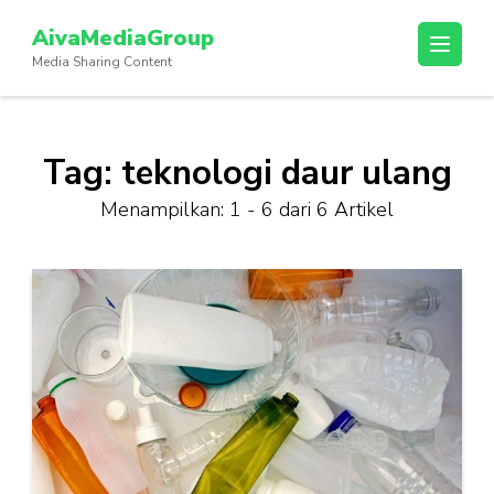
Lompat
AivaMediaGroup
ke
Media Sharing Content
konten
(Tekan
Enter)
Tag:
teknologi daur ulang
Menampilkan: 1 - 6 dari 6 Artikel