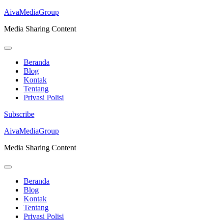
AivaMediaGroup
Media Sharing Content
Beranda
Blog
Kontak
Tentang
Privasi Polisi
Subscribe
Lompat
AivaMediaGroup
ke
Media Sharing Content
konten
(Tekan
Enter)
Beranda
Blog
Kontak
Tentang
Privasi Polisi