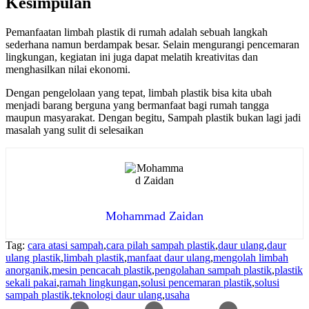
Kesimpulan
Pemanfaatan limbah plastik di rumah adalah sebuah langkah
sederhana namun berdampak besar. Selain mengurangi pencemaran
lingkungan, kegiatan ini juga dapat melatih kreativitas dan
menghasilkan nilai ekonomi.
Dengan pengelolaan yang tepat, limbah plastik bisa kita ubah
menjadi barang berguna yang bermanfaat bagi rumah tangga
maupun masyarakat. Dengan begitu, Sampah plastik bukan lagi jadi
masalah yang sulit di selesaikan
Mohammad Zaidan
Tag:
cara atasi sampah
,
cara pilah sampah plastik
,
daur ulang
,
daur
ulang plastik
,
limbah plastik
,
manfaat daur ulang
,
mengolah limbah
anorganik
,
mesin pencacah plastik
,
pengolahan sampah plastik
,
plastik
sekali pakai
,
ramah lingkungan
,
solusi pencemaran plastik
,
solusi
sampah plastik
,
teknologi daur ulang
,
usaha