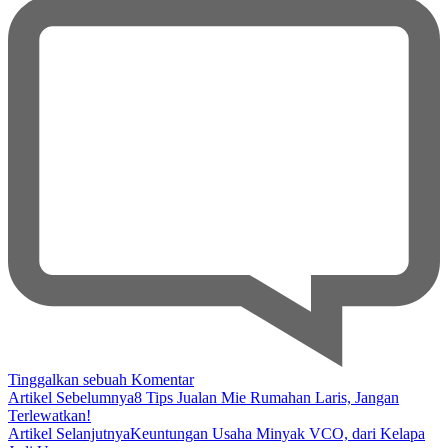
pada
Tinggalkan sebuah Komentar
Navigasi
Pemanfaatan
Artikel Sebelumnya
8 Tips Jualan Mie Rumahan Laris, Jangan
Limbah
Terlewatkan!
Artikel
Plastik
Artikel Selanjutnya
Keuntungan Usaha Minyak VCO, dari Kelapa