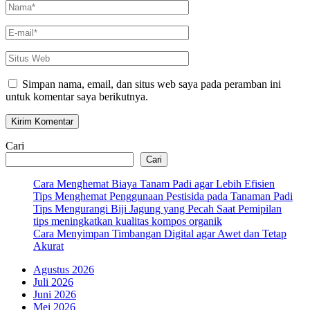
Nama
*
E-
mail
*
Situs
Web
Simpan nama, email, dan situs web saya pada peramban ini
untuk komentar saya berikutnya.
Cari
Cari
Cara Menghemat Biaya Tanam Padi agar Lebih Efisien
Tips Menghemat Penggunaan Pestisida pada Tanaman Padi
Tips Mengurangi Biji Jagung yang Pecah Saat Pemipilan
tips meningkatkan kualitas kompos organik
Cara Menyimpan Timbangan Digital agar Awet dan Tetap
Akurat
Agustus 2026
Juli 2026
Juni 2026
Mei 2026