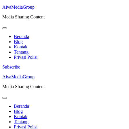
AivaMediaGroup
Media Sharing Content
Beranda
Blog
Kontak
Tentang
Privasi Polisi
Subscribe
Lompat
AivaMediaGroup
ke
Media Sharing Content
konten
(Tekan
Enter)
Beranda
Blog
Kontak
Tentang
Privasi Polisi