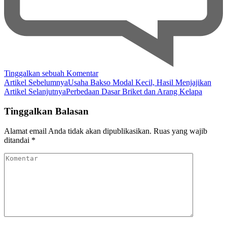
pada
Tinggalkan sebuah Komentar
Navigasi
Tips
Artikel Sebelumnya
Usaha Bakso Modal Kecil, Hasil Menjajikan
Mempercepat
Artikel Selanjutnya
Perbedaan Dasar Briket dan Arang Kelapa
Artikel
Ketika
Mengiris
Tinggalkan Balasan
Bawang
yang
Alamat email Anda tidak akan dipublikasikan.
Ruas yang wajib
Sangat
ditandai
*
Aman
Komentar