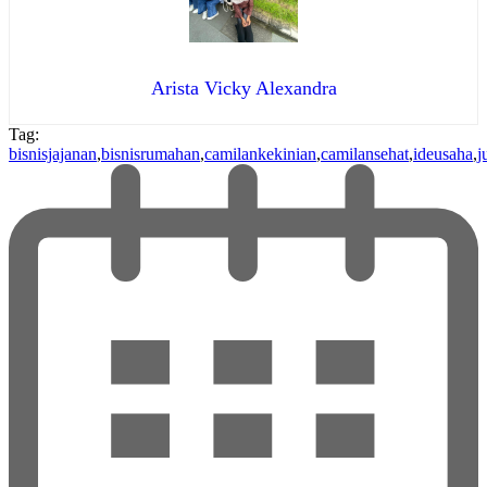
Arista Vicky Alexandra
Tag:
bisnisjajanan
,
bisnisrumahan
,
camilankekinian
,
camilansehat
,
ideusaha
,
j