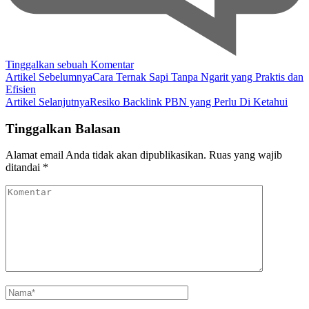
pada
Tinggalkan sebuah Komentar
Navigasi
Analisa
Artikel Sebelumnya
Cara Ternak Sapi Tanpa Ngarit yang Praktis dan
Keuntungan
Efisien
Artikel
Keripik
Artikel Selanjutnya
Resiko Backlink PBN yang Perlu Di Ketahui
Vacuum:
Peluang
Tinggalkan Balasan
Besar
di
Alamat email Anda tidak akan dipublikasikan.
Ruas yang wajib
Dunia
ditandai
*
Camilan!
Komentar
Nama
*