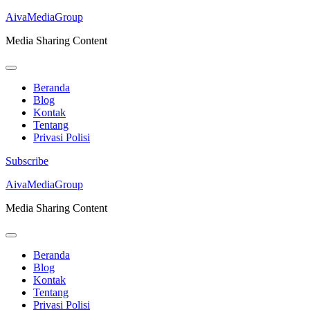
AivaMediaGroup
Media Sharing Content
Beranda
Blog
Kontak
Tentang
Privasi Polisi
Subscribe
Lompat
AivaMediaGroup
ke
Media Sharing Content
konten
(Tekan
Enter)
Beranda
Blog
Kontak
Tentang
Privasi Polisi