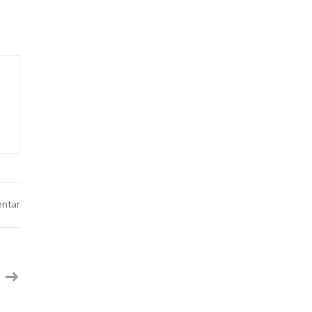
pada
ntar
Kesalahan
Umum
SEO
On-
Page
dan
Cara
Memperbaikinya