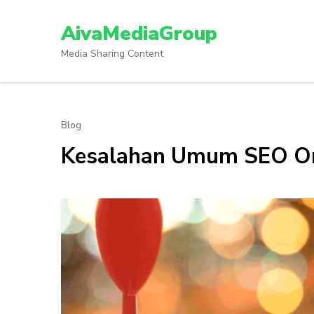
Lompat
ke
AivaMediaGroup
konten
Media Sharing Content
(Tekan
Enter)
Blog
Kesalahan Umum SEO On