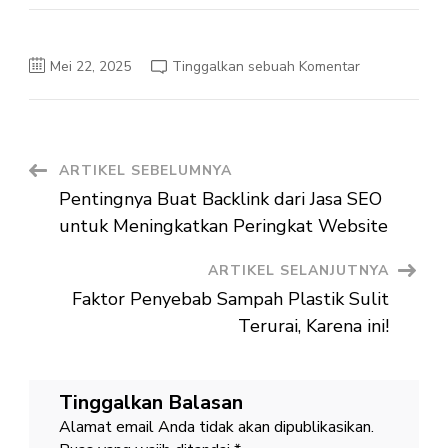
pada
Mei 22, 2025
Tinggalkan sebuah Komentar
Cara
Buat
Jaring
Sabut
Panduan
Lengkap
untuk
Navigasi
ARTIKEL SEBELUMNYA
Pemula
Pentingnya Buat Backlink dari Jasa SEO
Artikel
untuk Meningkatkan Peringkat Website
ARTIKEL SELANJUTNYA
Faktor Penyebab Sampah Plastik Sulit
Terurai, Karena ini!
Tinggalkan Balasan
Alamat email Anda tidak akan dipublikasikan.