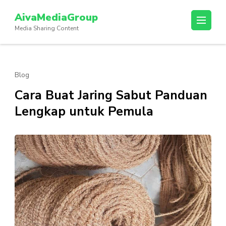
Lompat
AivaMediaGroup
ke
Media Sharing Content
konten
(Tekan
Enter)
Blog
Cara Buat Jaring Sabut Panduan
Lengkap untuk Pemula