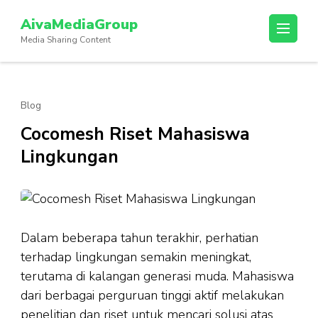
Lompat
AivaMediaGroup
ke
Media Sharing Content
konten
(Tekan
Enter)
Blog
Cocomesh Riset Mahasiswa
Lingkungan
Dalam beberapa tahun terakhir, perhatian
terhadap lingkungan semakin meningkat,
terutama di kalangan generasi muda. Mahasiswa
dari berbagai perguruan tinggi aktif melakukan
penelitian dan riset untuk mencari solusi atas