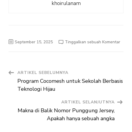
khoirulanam
pada
September 15, 2025
Tinggalkan sebuah Komentar
Coco
Riset
Mahas
Lingk
Navigasi
ARTIKEL SEBELUMNYA
Program Cocomesh untuk Sekolah Berbasis
Artikel
Teknologi Hijau
ARTIKEL SELANJUTNYA
Makna di Balik Nomor Punggung Jersey,
Apakah hanya sebuah angka