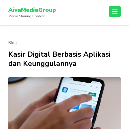
Lompat
AivaMediaGroup
ke
Media Sharing Content
konten
(Tekan
Enter)
Blog
Kasir Digital Berbasis Aplikasi
dan Keunggulannya