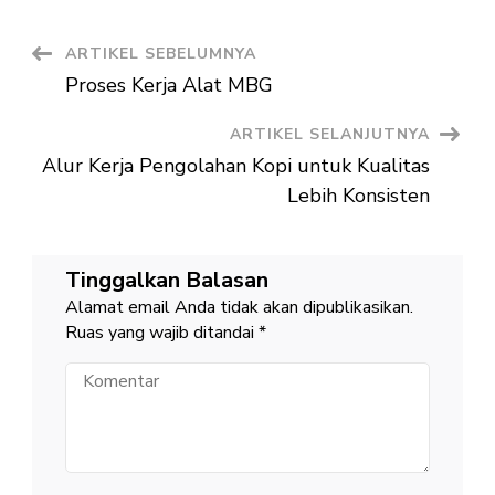
dan
Keunggul
Navigasi
ARTIKEL SEBELUMNYA
Proses Kerja Alat MBG
Artikel
ARTIKEL SELANJUTNYA
Alur Kerja Pengolahan Kopi untuk Kualitas
Lebih Konsisten
Tinggalkan Balasan
Alamat email Anda tidak akan dipublikasikan.
Ruas yang wajib ditandai
*
Komentar