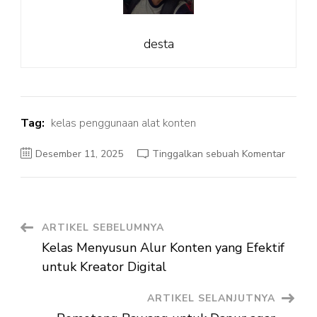
desta
Tag:
kelas penggunaan alat konten
pada
Desember 11, 2025
Tinggalkan sebuah Komentar
Kelas
Pengg
Alat
Konten
untuk
Kreato
Digital
Navigasi
ARTIKEL SEBELUMNYA
Kelas Menyusun Alur Konten yang Efektif
Artikel
untuk Kreator Digital
ARTIKEL SELANJUTNYA