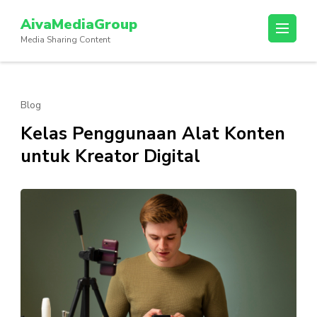
Lompat
AivaMediaGroup
ke
Media Sharing Content
konten
(Tekan
Enter)
Blog
Kelas Penggunaan Alat Konten
untuk Kreator Digital