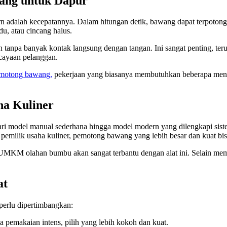
ang untuk Dapur
adalah kecepatannya. Dalam hitungan detik, bawang dapat terpotong de
du, atau cincang halus.
 tanpa banyak kontak langsung dengan tangan. Ini sangat penting, ter
rcayaan pelanggan.
emotong bawang,
pekerjaan yang biasanya membutuhkan beberapa menit b
a Kuliner
ari model manual sederhana hingga model modern yang dilengkapi sis
 pemilik usaha kuliner, pemotong bawang yang lebih besar dan kuat b
u UMKM olahan bumbu akan sangat terbantu dengan alat ini. Selain me
at
erlu dipertimbangkan:
 pemakaian intens, pilih yang lebih kokoh dan kuat.