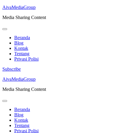
AivaMediaGroup
Media Sharing Content
Beranda
Blog
Kontak
Tentang
Privasi Polisi
Subscribe
Lompat
AivaMediaGroup
ke
Media Sharing Content
konten
(Tekan
Enter)
Beranda
Blog
Kontak
Tentang
Privasi Polisi