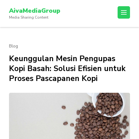
Lompat
AivaMediaGroup
ke
Media Sharing Content
konten
(Tekan
Enter)
Blog
Keunggulan Mesin Pengupas
Kopi Basah: Solusi Efisien untuk
Proses Pascapanen Kopi