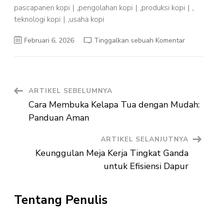
pascapanen kopi
,
pengolahan kopi
,
produksi kopi
,
teknologi kopi
,
usaha kopi
pada
Februari 6, 2026
Tinggalkan sebuah Komentar
Keunggul
Mesin
Pengupas
Kopi
Basah:
Solusi
Efisien
Navigasi
ARTIKEL SEBELUMNYA
untuk
Proses
Cara Membuka Kelapa Tua dengan Mudah:
Pascapan
Artikel
Kopi
Panduan Aman
ARTIKEL SELANJUTNYA
Keunggulan Meja Kerja Tingkat Ganda
untuk Efisiensi Dapur
Tentang Penulis