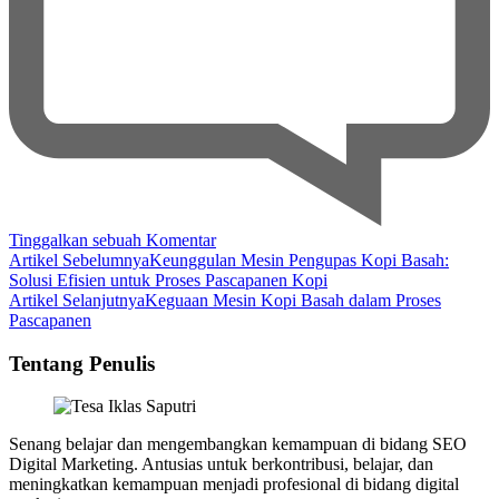
pada
Tinggalkan sebuah Komentar
Navigasi
Keunggulan
Artikel Sebelumnya
Keunggulan Mesin Pengupas Kopi Basah:
Meja
Solusi Efisien untuk Proses Pascapanen Kopi
Artikel
Kerja
Artikel Selanjutnya
Keguaan Mesin Kopi Basah dalam Proses
Tingkat
Pascapanen
Ganda
untuk
Tentang Penulis
Efisiensi
Dapur
Senang belajar dan mengembangkan kemampuan di bidang SEO
Digital Marketing. Antusias untuk berkontribusi, belajar, dan
meningkatkan kemampuan menjadi profesional di bidang digital