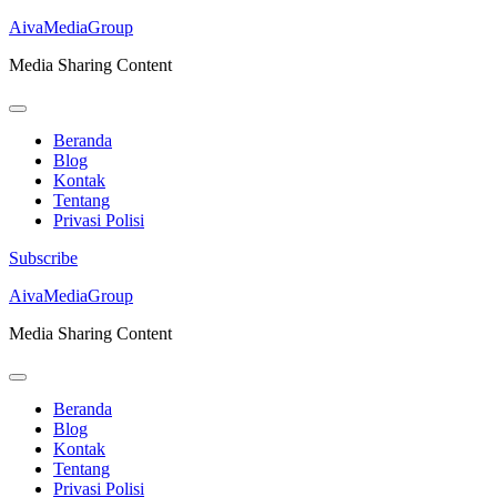
AivaMediaGroup
Media Sharing Content
Beranda
Blog
Kontak
Tentang
Privasi Polisi
Subscribe
Lompat
AivaMediaGroup
ke
Media Sharing Content
konten
(Tekan
Enter)
Beranda
Blog
Kontak
Tentang
Privasi Polisi