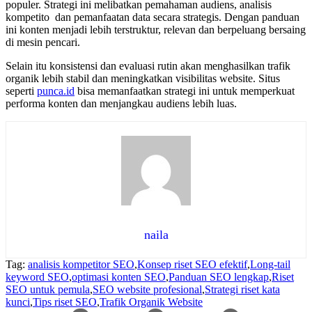
populer. Strategi ini melibatkan pemahaman audiens, analisis
kompetito dan pemanfaatan data secara strategis. Dengan panduan
ini konten menjadi lebih terstruktur, relevan dan berpeluang bersaing
di mesin pencari.
Selain itu konsistensi dan evaluasi rutin akan menghasilkan trafik
organik lebih stabil dan meningkatkan visibilitas website. Situs
seperti
punca.id
bisa memanfaatkan strategi ini untuk memperkuat
performa konten dan menjangkau audiens lebih luas.
naila
Tag:
analisis kompetitor SEO
,
Konsep riset SEO efektif
,
Long-tail
keyword SEO
,
optimasi konten SEO
,
Panduan SEO lengkap
,
Riset
SEO untuk pemula
,
SEO website profesional
,
Strategi riset kata
kunci
,
Tips riset SEO
,
Trafik Organik Website