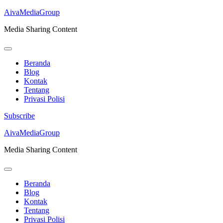
AivaMediaGroup
Media Sharing Content
Beranda
Blog
Kontak
Tentang
Privasi Polisi
Subscribe
Lompat
AivaMediaGroup
ke
Media Sharing Content
konten
(Tekan
Enter)
Beranda
Blog
Kontak
Tentang
Privasi Polisi