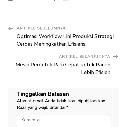
Sistem
Transpor
Barang
Pabrik
Kunci
Efisiensi
Produksi
Navigasi
ARTIKEL SEBELUMNYA
Optimasi Workflow Lini Produksi Strategi
Artikel
Cerdas Meningkatkan Efisiensi
ARTIKEL SELANJUTNYA
Mesin Perontok Padi Cepat untuk Panen
Lebih Efisien
Tinggalkan Balasan
Alamat email Anda tidak akan dipublikasikan.
Ruas yang wajib ditandai
*
Komentar