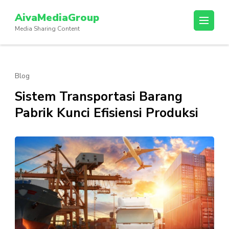
Lompat
AivaMediaGroup
ke
Media Sharing Content
konten
(Tekan
Enter)
Blog
Sistem Transportasi Barang
Pabrik Kunci Efisiensi Produksi