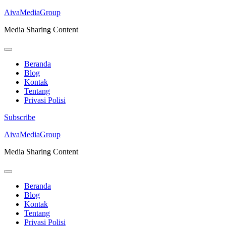
AivaMediaGroup
Media Sharing Content
Beranda
Blog
Kontak
Tentang
Privasi Polisi
Subscribe
Lompat
AivaMediaGroup
ke
Media Sharing Content
konten
(Tekan
Enter)
Beranda
Blog
Kontak
Tentang
Privasi Polisi