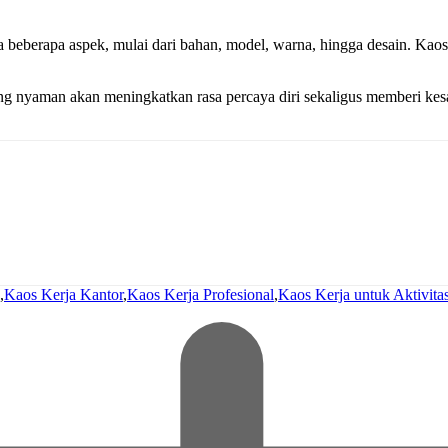
a beberapa aspek, mulai dari bahan, model, warna, hingga desain. Ka
ang nyaman akan meningkatkan rasa percaya diri sekaligus memberi ke
,
Kaos Kerja Kantor
,
Kaos Kerja Profesional
,
Kaos Kerja untuk Aktivit