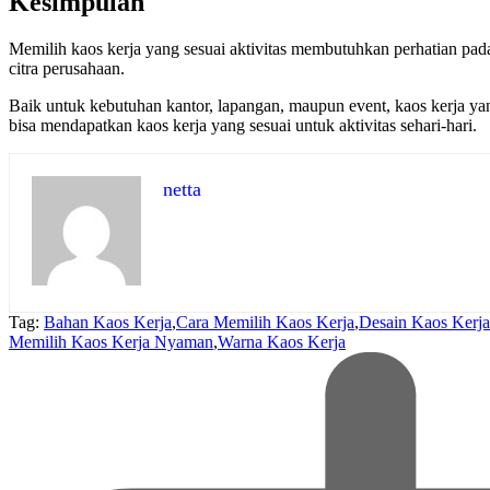
Kesimpulan
Memilih kaos kerja yang sesuai aktivitas membutuhkan perhatian pad
citra perusahaan.
Baik untuk kebutuhan kantor, lapangan, maupun event, kaos kerja y
bisa mendapatkan kaos kerja yang sesuai untuk aktivitas sehari-hari.
netta
Tag:
Bahan Kaos Kerja
,
Cara Memilih Kaos Kerja
,
Desain Kaos Kerja
Memilih Kaos Kerja Nyaman
,
Warna Kaos Kerja