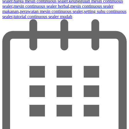
sealer
,
harga mesin continuous sealer
,
keunggulan mesin continuous
sealer
,
mesin continuous sealer herbal
,
mesin continuous sealer
makanan
,
perawatan mesin continuous sealer
,
setting suhu continuous
sealer
,
tutorial continuous sealer mudah