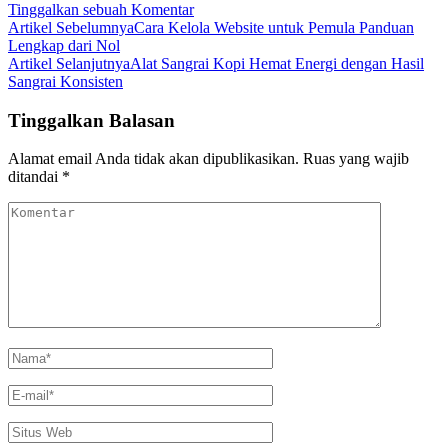
pada
Tinggalkan sebuah Komentar
Navigasi
Cara
Artikel Sebelumnya
Cara Kelola Website untuk Pemula Panduan
Penggunaan
Lengkap dari Nol
Artikel
Continuous
Artikel Selanjutnya
Alat Sangrai Kopi Hemat Energi dengan Hasil
Sealer
Sangrai Konsisten
Tinggalkan Balasan
Alamat email Anda tidak akan dipublikasikan.
Ruas yang wajib
ditandai
*
Komentar
Nama
*
E-
mail
*
Situs
Web