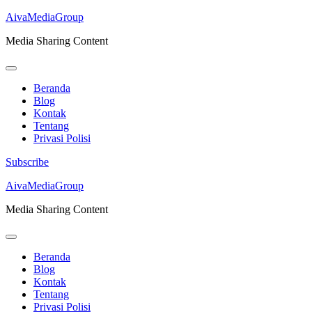
AivaMediaGroup
Media Sharing Content
Beranda
Blog
Kontak
Tentang
Privasi Polisi
Subscribe
Lompat
AivaMediaGroup
ke
Media Sharing Content
konten
(Tekan
Enter)
Beranda
Blog
Kontak
Tentang
Privasi Polisi